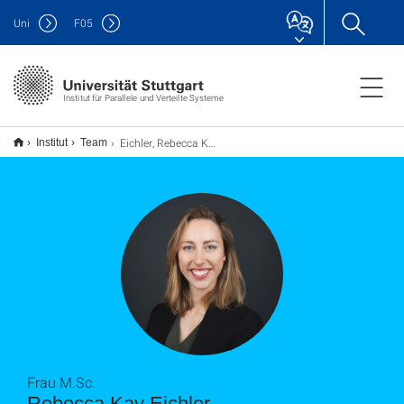
Uni
F
05
Institut für Parallele und Verteilte Systeme
Eichler, Rebecca Kay
Institut
Team
Frau M.Sc.
Rebecca Kay Eichler