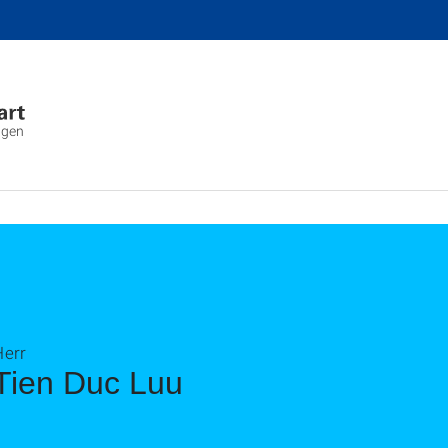
ngen
Herr
Tien Duc Luu