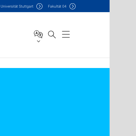
Uni
versität Stuttgart
F
akultät
04