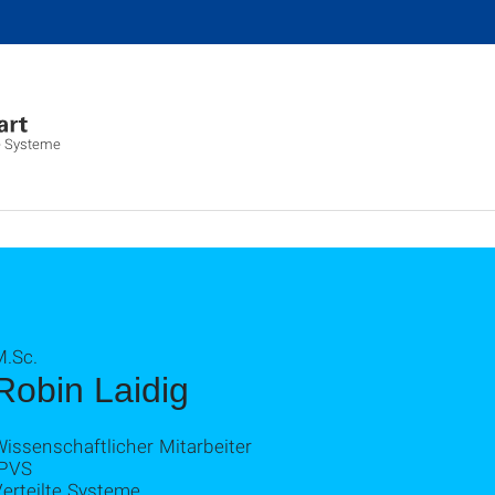
lte Systeme
M.Sc.
Robin Laidig
issenschaftlicher Mitarbeiter
IPVS
erteilte Systeme