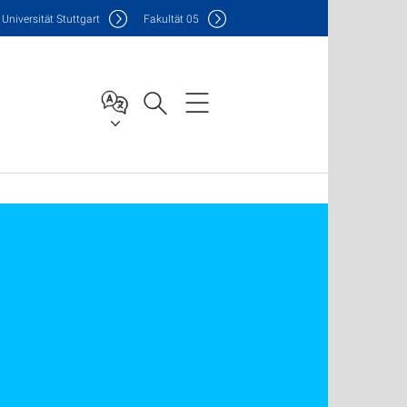
Uni
versität Stuttgart
F
akultät
05