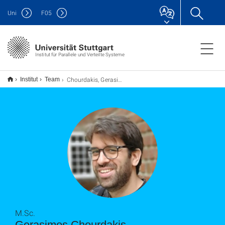
Uni
F
05
Institut für Parallele und Verteilte Systeme
Chourdakis, Gerasimos
Institut
Team
M.Sc.
Gerasimos Chourdakis